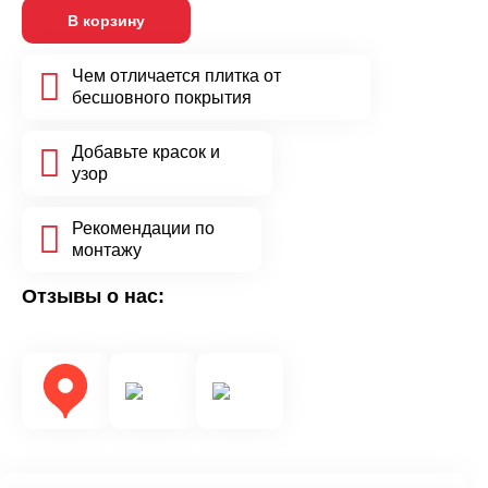
товара
В корзину
Бордюр
из
резиновой
Чем отличается плитка от
крошки,
бесшовного покрытия
терракотовый
Добавьте красок и
узор
Рекомендации по
монтажу
Отзывы о нас: