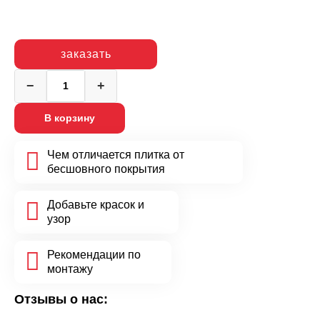
заказать
−
+
Количество
товара
В корзину
Бордюр
из
резиновой
Чем отличается плитка от
крошки,
бесшовного покрытия
коричневый
Добавьте красок и
узор
Рекомендации по
монтажу
Отзывы о нас: