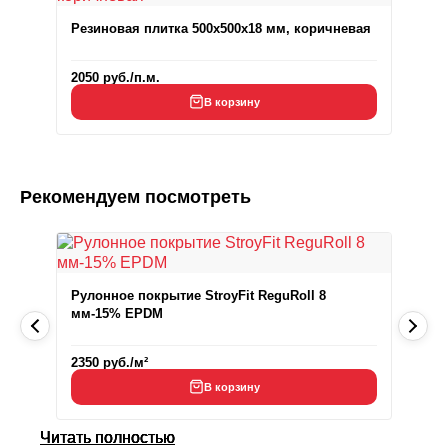
Резиновая плитка 500x500x18 мм, коричневая
2050
руб.
/п.м.
В корзину
Рекомендуем посмотреть
Рулонное покрытие StroyFit ReguRoll 8
мм-15% EPDM
2350
руб.
/м²
В корзину
Читать полностью
Читать полностью
Читать полностью
Читать полностью