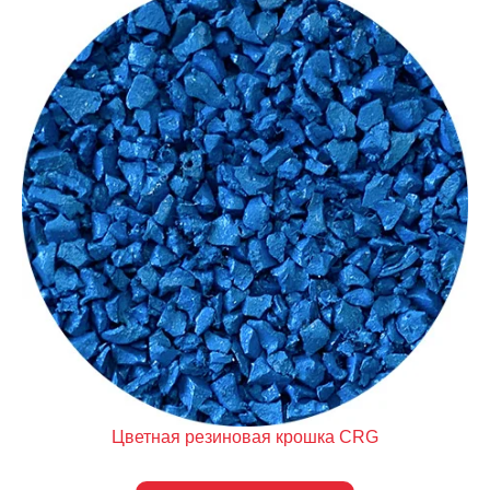
Цве
тная резиновая крошка CRG