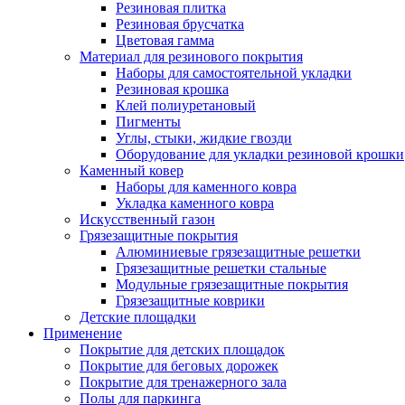
Резиновая плитка
Резиновая брусчатка
Цветовая гамма
Материал для резинового покрытия
Наборы для самостоятельной укладки
Резиновая крошка
Клей полиуретановый
Пигменты
Углы, стыки, жидкие гвозди
Оборудование для укладки резиновой крошки
Каменный ковер
Наборы для каменного ковра
Укладка каменного ковра
Искусственный газон
Грязезащитные покрытия
Алюминиевые грязезащитные решетки
Грязезащитные решетки стальные
Модульные грязезащитные покрытия
Грязезащитные коврики
Детские площадки
Применение
Покрытие для детских площадок
Покрытие для беговых дорожек
Покрытие для тренажерного зала
Полы для паркинга