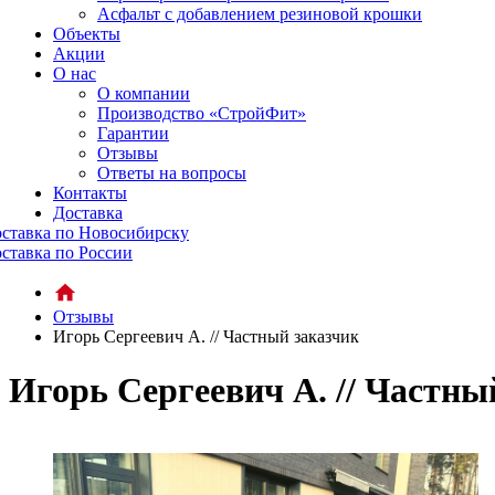
Асфальт с добавлением резиновой крошки
Объекты
Акции
О нас
О компании
Производство «СтройФит»
Гарантии
Отзывы
Ответы на вопросы
Контакты
Доставка
ставка по Новосибирску
ставка по России
Отзывы
Игорь Сергеевич А. // Частный заказчик
Игорь Сергеевич А. // Частны