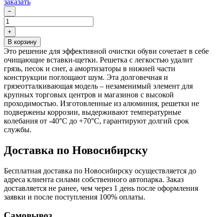
заказать
−
Количество
товара
+
Грязезащитная
В корзину
решетка
Это решение для эффективной очистки обуви сочетает в себе
щетка
очищающие вставки-щетки. Решетка с легкостью удалит
с
грязь, песок и снег, а амортизаторы в нижней части
амортизаторами
конструкции поглощают шум. Эта долговечная и
S1
грязеотталкивающая модель – незаменимый элемент для
крупных торговых центров и магазинов с высокой
проходимостью. Изготовленные из алюминия, решетки не
подвержены коррозии, выдерживают температурные
колебания от -40°C до +70°C, гарантируют долгий срок
службы.
Доставка по Новосибирску
Бесплатная доставка по Новосибирску осуществляется до
адреса клиента силами собственного автопарка. Заказ
доставляется не ранее, чем через 1 день после оформления
заявки и после поступления 100% оплаты.
Самовывоз