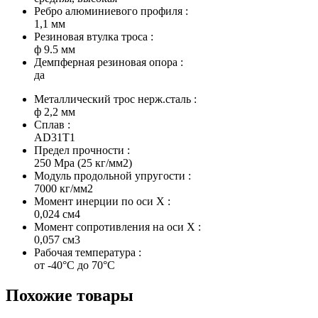
Ребро алюминиевого профиля :
1,1 мм
Резиновая втулка троса :
ф 9.5 мм
Демпферная резиновая опора :
да
Металлический трос нерж.сталь :
ф 2,2 мм
Сплав :
AD31T1
Предел прочности :
250 Мра (25 кг/мм2)
Модуль продольной упругости :
7000 кг/мм2
Момент инерции по оси X :
0,024 см4
Момент сопротивления на оси X :
0,057 см3
Рабочая температура :
от -40°С до 70°С
Похожие товары