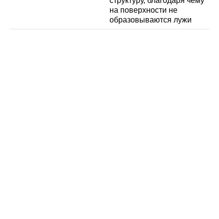
структуру, благодаря чему
на поверхности не
образовываются лужи
Резиновые
покрытия на все случаи жизни
Доставка в любой город России
Подробная консультация по подбору
и монтажу