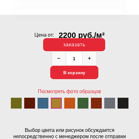
2200
руб.
/м²
Цена от:
заказать
−
+
Количество
товара
В корзину
Бесшовное
покрытие
StroyFit
Посмотреть фото образцов
SmallMonolit,
песок
Выбор цвета или рисунок обсуждается
непосредственно с менеджером после отправки