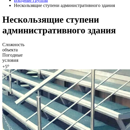
Входные группы
Нескользящие ступени административного здания
Нескользящие ступени
административного здания
Сложность
объекта
Погодные
условия
o
+5