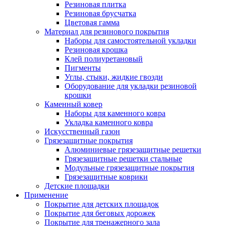
Резиновая плитка
Резиновая брусчатка
Цветовая гамма
Материал для резинового покрытия
Наборы для самостоятельной укладки
Резиновая крошка
Клей полиуретановый
Пигменты
Углы, стыки, жидкие гвозди
Оборудование для укладки резиновой
крошки
Каменный ковер
Наборы для каменного ковра
Укладка каменного ковра
Искусственный газон
Грязезащитные покрытия
Алюминиевые грязезащитные решетки
Грязезащитные решетки стальные
Модульные грязезащитные покрытия
Грязезащитные коврики
Детские площадки
Применение
Покрытие для детских площадок
Покрытие для беговых дорожек
Покрытие для тренажерного зала