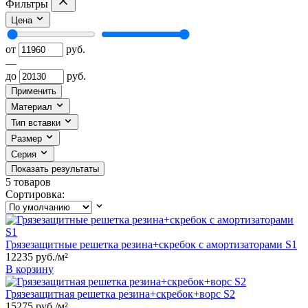
Фильтры
Цена
от
руб.
—
до
руб.
Применить
Материал
Тип вставки
Размер
Серия
Показать результаты
5
товаров
Сортировка:
Грязезащитные решетка резина+скребок c амортизаторами S1
12235
руб.
/м²
В корзину
Грязезащитная решетка резина+скребок+ворс S2
15275
руб.
/м²