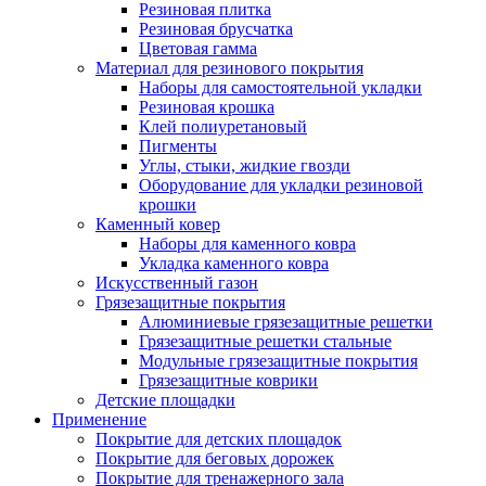
Резиновая плитка
Резиновая брусчатка
Цветовая гамма
Материал для резинового покрытия
Наборы для самостоятельной укладки
Резиновая крошка
Клей полиуретановый
Пигменты
Углы, стыки, жидкие гвозди
Оборудование для укладки резиновой
крошки
Каменный ковер
Наборы для каменного ковра
Укладка каменного ковра
Искусственный газон
Грязезащитные покрытия
Алюминиевые грязезащитные решетки
Грязезащитные решетки стальные
Модульные грязезащитные покрытия
Грязезащитные коврики
Детские площадки
Применение
Покрытие для детских площадок
Покрытие для беговых дорожек
Покрытие для тренажерного зала